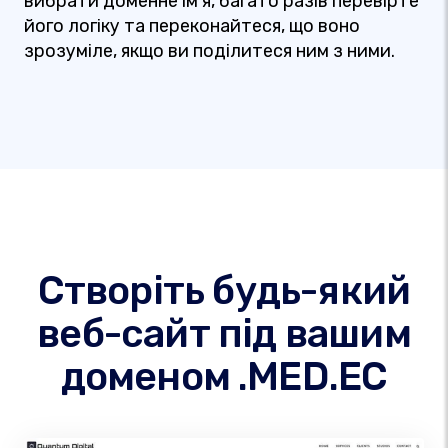
вибрати доменне ім'я, багато разів перевірте
його логіку та переконайтеся, що воно
зрозуміле, якщо ви поділитеся ним з ними.
Створіть будь-який
веб-сайт під вашим
доменом .MED.EC