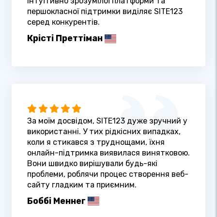
інтуїтивно зрозумілої платформи та
першокласної підтримки виділяє SITE123
серед конкурентів.
Крісті Преттіман
За моїм досвідом, SITE123 дуже зручний у
використанні. У тих рідкісних випадках,
коли я стикався з труднощами, їхня
онлайн-підтримка виявилася винятковою.
Вони швидко вирішували будь-які
проблеми, роблячи процес створення веб-
сайту гладким та приємним.
Боббі Меннег