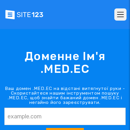
Доменне Ім'я
.MED.EC
Ваш домен .MED.EC на відстані витягнутої руки -
Скористайтеся нашим інструментом пошуку
.MED.EC, щоб знайти бажаний домен .MED.EC і
негайно його зареєструвати.