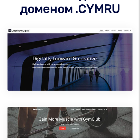
доменом .CYMRU