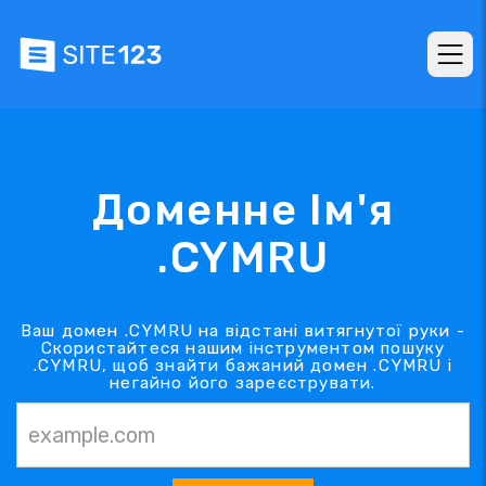
Доменне Ім'я
.CYMRU
Ваш домен .CYMRU на відстані витягнутої руки -
Скористайтеся нашим інструментом пошуку
.CYMRU, щоб знайти бажаний домен .CYMRU і
негайно його зареєструвати.