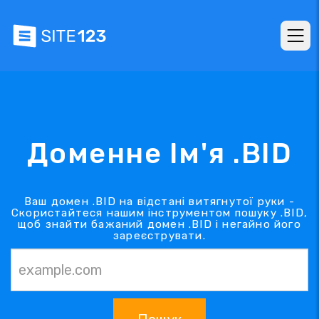
Доменне Ім'я .BID
Ваш домен .BID на відстані витягнутої руки -
Скористайтеся нашим інструментом пошуку .BID,
щоб знайти бажаний домен .BID і негайно його
зареєструвати.