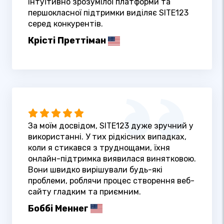
інтуїтивно зрозумілої платформи та
першокласної підтримки виділяє SITE123
серед конкурентів.
Крісті Преттіман
За моїм досвідом, SITE123 дуже зручний у
використанні. У тих рідкісних випадках,
коли я стикався з труднощами, їхня
онлайн-підтримка виявилася винятковою.
Вони швидко вирішували будь-які
проблеми, роблячи процес створення веб-
сайту гладким та приємним.
Боббі Меннег