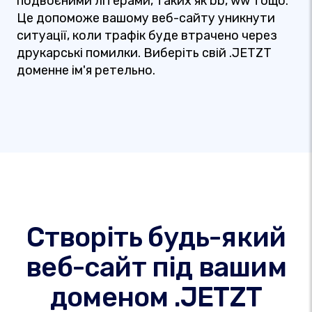
подвоєними літерами, таких як bb, ww тощо.
Це допоможе вашому веб-сайту уникнути
ситуації, коли трафік буде втрачено через
друкарські помилки. Виберіть свій .JETZT
доменне ім'я ретельно.
Створіть будь-який
веб-сайт під вашим
доменом .JETZT