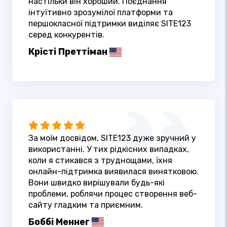
настільки він хороший. Поєднання
інтуїтивно зрозумілої платформи та
першокласної підтримки виділяє SITE123
серед конкурентів.
Крісті Преттіман
За моїм досвідом, SITE123 дуже зручний у
використанні. У тих рідкісних випадках,
коли я стикався з труднощами, їхня
онлайн-підтримка виявилася винятковою.
Вони швидко вирішували будь-які
проблеми, роблячи процес створення веб-
сайту гладким та приємним.
Боббі Меннег