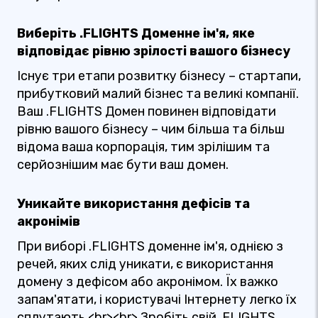
Виберіть .FLIGHTS Доменне ім'я, яке
відповідає рівню зрілості вашого бізнесу
Існує три етапи розвитку бізнесу – стартапи,
прибутковий малий бізнес та великі компанії.
Ваш .FLIGHTS Домен повинен відповідати
рівню вашого бізнесу – чим більша та більш
відома ваша корпорація, тим зрілішим та
серйознішим має бути ваш домен.
Уникайте використання дефісів та
акронімів
При виборі .FLIGHTS доменне ім'я, однією з
речей, яких слід уникати, є використання
домену з дефісом або акронімом. Їх важко
запам'ятати, і користувачі Інтернету легко їх
сплутають.<br><br> Зробіть свій .FLIGHTS