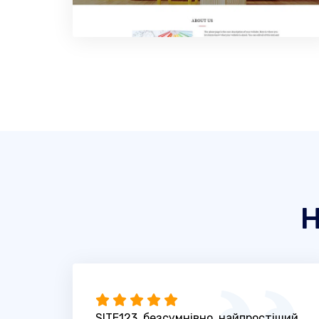
Н
SITE123, безсумнівно, найпростіший