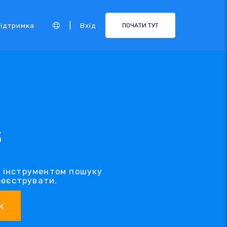
|
ідтримка
Вхід
ПОЧАТИ ТУТ
S
м інструментом пошуку
реєструвати.
к