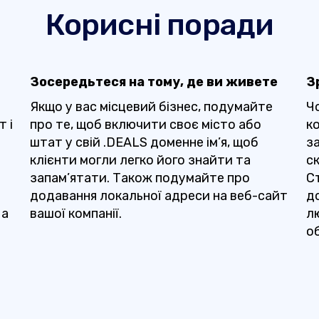
Корисні поради
Зосередьтеся на тому, де ви живете
З
Якщо у вас місцевий бізнес, подумайте
Ч
т і
про те, щоб включити своє місто або
к
штат у свій .DEALS доменне ім’я, щоб
за
клієнти могли легко його знайти та
с
запам’ятати. Також подумайте про
С
додавання локальної адреси на веб-сайт
д
 а
вашої компанії.
л
о