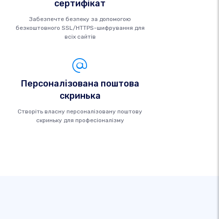
сертифікат
Забезпечте безпеку за допомогою
безкоштовного SSL/HTTPS-шифрування для
всіх сайтів
Персоналізована поштова
скринька
Створіть власну персоналізовану поштову
скриньку для професіоналізму