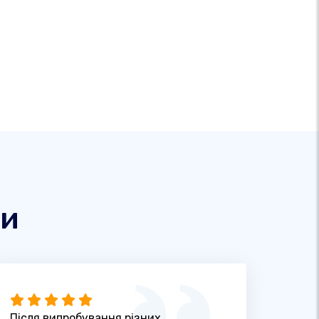
ти
Після випробування різних