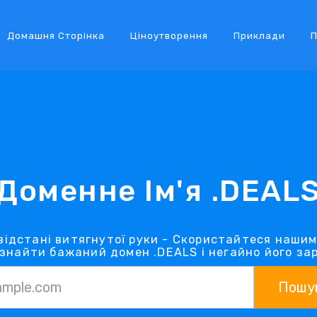
Домашня Сторінка
Ціноутворення
Приклади
П
Доменне Ім'я .DEAL
відстані витягнутої руки - Скористайтеся наши
 знайти бажаний домен .DEALS і негайно його за
Пошу