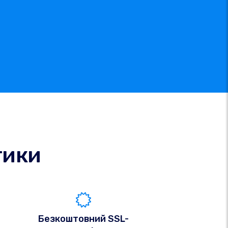
тики
Безкоштовний SSL-