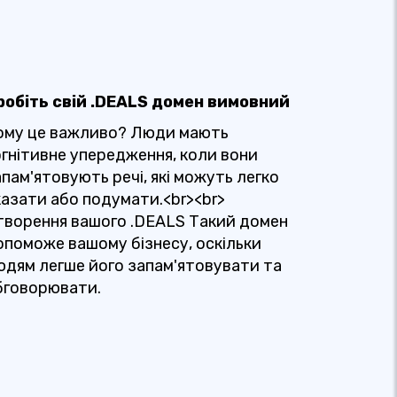
робіть свій .DEALS домен вимовний
ому це важливо? Люди мають
огнітивне упередження, коли вони
пам'ятовують речі, які можуть легко
казати або подумати.<br><br>
творення вашого .DEALS Такий домен
опоможе вашому бізнесу, оскільки
юдям легше його запам'ятовувати та
бговорювати.