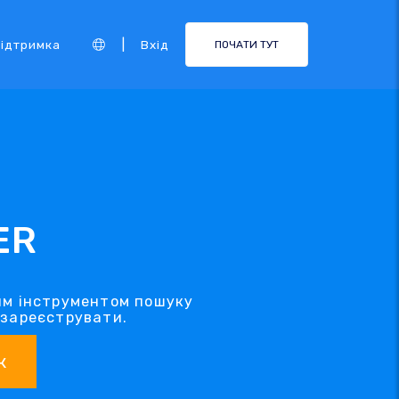
|
ідтримка
Вхід
ПОЧАТИ ТУТ
ER
им інструментом пошуку
 зареєструвати.
к