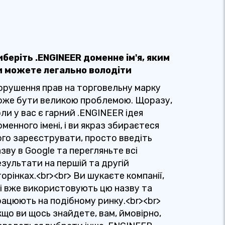
иберіть .ENGINEER доменне ім'я, яким
и можете легально володіти
орушення прав на торговельну марку
оже бути великою проблемою. Щоразу,
ли у вас є гарний .ENGINEER ідея
менного імені, і ви якраз збираєтеся
ого зареєструвати, просто введіть
зву в Google та перегляньте всі
езультати на першій та другій
орінках.<br><br> Ви шукаєте компанії,
кі вже використовують цю назву та
рацюють на подібному ринку.<br><br>
кщо ви щось знайдете, вам, ймовірно,