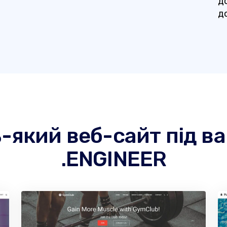
д
до
ь-який веб-сайт під 
.ENGINEER