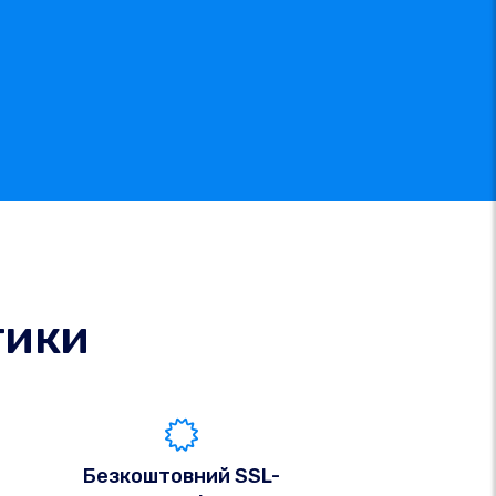
тики
Безкоштовний SSL-