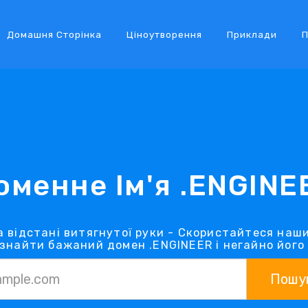
Домашня Сторінка
Ціноутворення
Приклади
П
оменне Ім'я .ENGINE
а відстані витягнутої руки - Скористайтеся наш
 знайти бажаний домен .ENGINEER і негайно його
Пошу