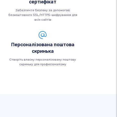
сертифікат
Забезпечте безпеку за допомогою
безкоштовного SSL/HTTPS-шифрування для
всіх сайтів
Персоналізована поштова
скринька
Створіть власну персоналізовану поштову
скриньку для професіоналізму