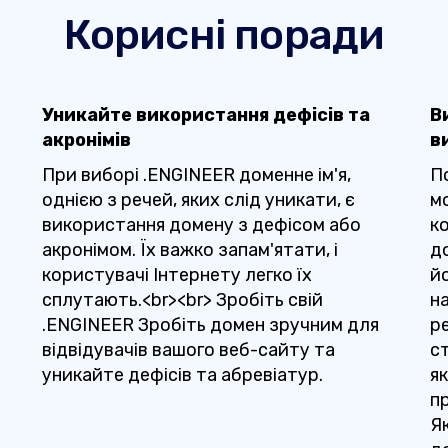
Корисні поради
Уникайте використання дефісів та
В
акронімів
в
При виборі .ENGINEER доменне ім'я,
П
однією з речей, яких слід уникати, є
м
використання домену з дефісом або
ко
акронімом. Їх важко запам'ятати, і
до
користувачі Інтернету легко їх
й
сплутають.<br><br> Зробіть свій
на
.ENGINEER Зробіть домен зручним для
р
відвідувачів вашого веб-сайту та
ст
уникайте дефісів та абревіатур.
я
п
Я