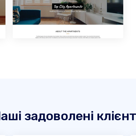
аші задоволені клієн