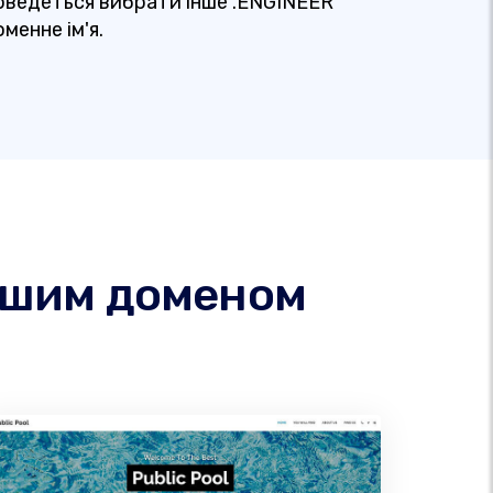
оведеться вибрати інше .ENGINEER
менне ім'я.
вашим доменом