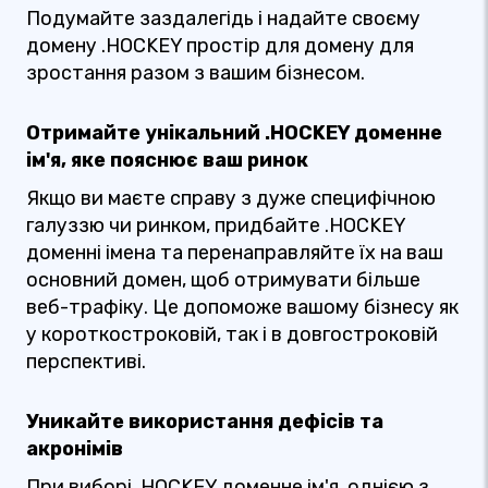
Подумайте заздалегідь і надайте своєму
домену .HOCKEY простір для домену для
зростання разом з вашим бізнесом.
Отримайте унікальний .HOCKEY доменне
ім'я, яке пояснює ваш ринок
Якщо ви маєте справу з дуже специфічною
галуззю чи ринком, придбайте .HOCKEY
доменні імена та перенаправляйте їх на ваш
основний домен, щоб отримувати більше
веб-трафіку. Це допоможе вашому бізнесу як
у короткостроковій, так і в довгостроковій
перспективі.
Уникайте використання дефісів та
акронімів
При виборі .HOCKEY доменне ім'я, однією з