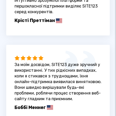
інтуїтивно зрозумілої платформи та
першокласної підтримки виділяє SITE123
серед конкурентів.
Крісті Преттіман
За моїм досвідом, SITE123 дуже зручний у
використанні. У тих рідкісних випадках,
коли я стикався з труднощами, їхня
онлайн-підтримка виявилася винятковою.
Вони швидко вирішували будь-які
проблеми, роблячи процес створення веб-
сайту гладким та приємним.
Боббі Меннег