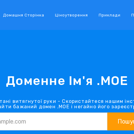
Домашня Сторінка
Ціноутворення
Приклади
П
Доменне Ім'я .MOE
тані витягнутої руки - Скористайтеся нашим ін
айти бажаний домен .MOE і негайно його зареєст
Пошу