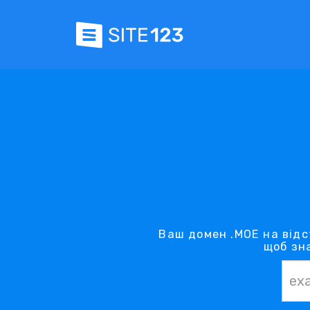
Ваш домен .MOE на відс
щоб зн