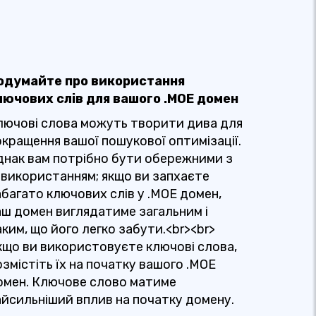
одумайте про використання
лючових слів для вашого .MOE домен
лючові слова можуть творити дива для
окращення вашої пошукової оптимізації.
днак вам потрібно бути обережними з
х використанням; якщо ви запхаєте
абагато ключових слів у .MOE домен,
аш домен виглядатиме загальним і
ким, що його легко забути.<br><br>
кщо ви використовуєте ключові слова,
змістіть їх на початку вашого .MOE
омен. Ключове слово матиме
айсильніший вплив на початку домену.