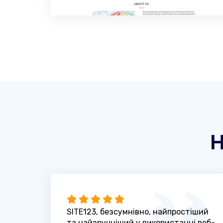
Н
SITE123, безсумнівно, найпростіший
та найзручніший у використанні веб-