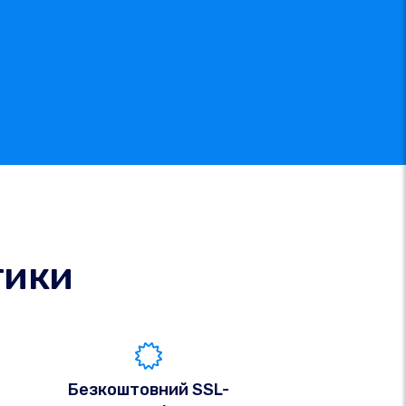
тики
Безкоштовний SSL-