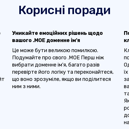
Корисні поради
е
Уникайте емоційних рішень щодо
П
вашого .MOE доменне ім'я
к
Це може бути великою помилкою.
К
Подумайте про свого .MOE Перш ніж
п
вибрати доменне ім'я, багато разів
О
перевірте його логіку та переконайтеся,
ї
йт
що воно зрозуміле, якщо ви поділитеся
з
ним з ними.
в
та
Я
ро
д
н