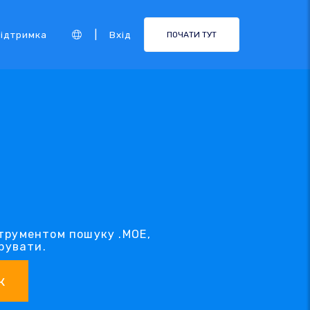
|
ідтримка
Вхід
ПОЧАТИ ТУТ
струментом пошуку .MOE,
рувати.
к