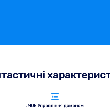
тастичні характерис
.MOE Управління доменом