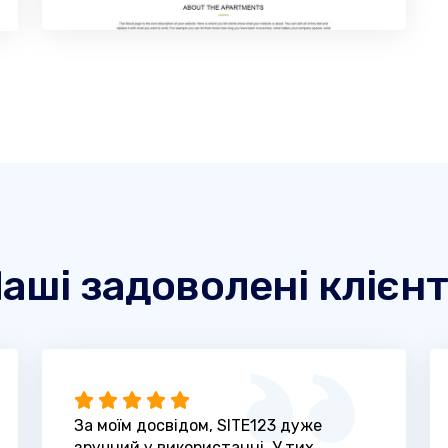
аші задоволені клієн
За моїм досвідом, SITE123 дуже
зручний у використанні. У тих