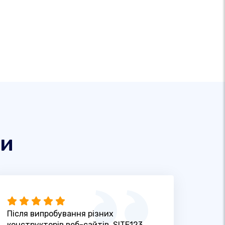
ти
Після випробування різних
конструкторів веб-сайтів, SITE123