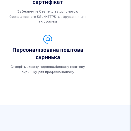
сертифікат
Забезпечте безпеку за допомогою
безкоштовного SSL/HTTPS-шифрування для
всіх сайтів
Персоналізована поштова
скринька
Створіть власну персоналізовану поштову
скриньку для професіоналізму