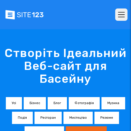
Створіть Ідеальний
Веб-сайт для
Басейну
Усі
Бізнес
Блог
Фотографія
Музика
Подія
Ресторан
Мистецтво
Резюме