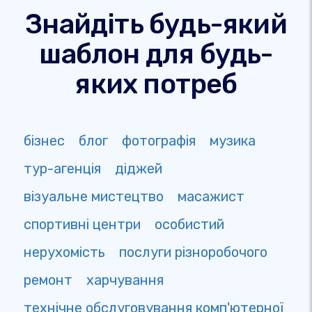
Знайдіть будь-який
шаблон для будь-
яких потреб
бізнес
блог
фотографія
музика
тур-агенція
діджей
візуальне мистецтво
масажист
спортивні центри
особистий
нерухомість
послуги різноробочого
ремонт
харчування
технічне обслуговування комп'ютерної