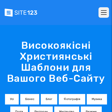
Високоякісні
Християнські
Шаблони для
Вашого Веб-Сайту
Усі
Бізнес
Блог
Фотографія
Музика
Подія
Ресторан
Мистецтво
Резюме