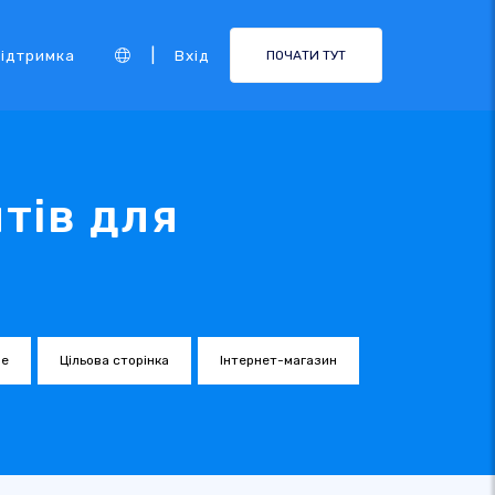
|
ідтримка
Вхід
ПОЧАТИ ТУТ
тів для
е
Цільова сторінка
Інтернет-магазин