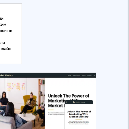
ни
ким
ієнтів,
для
онлайн-