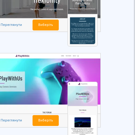
Переглянути
Виберіть
Переглянути
Виберіть