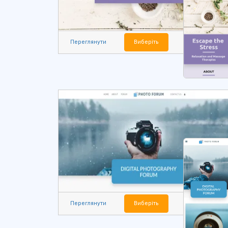
Переглянути
Виберіть
Переглянути
Виберіть