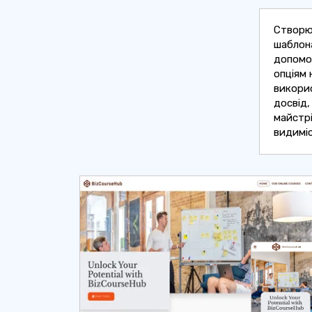
Створю
шаблона
допомо
опціям 
викори
досвід,
майстрі
видиміс