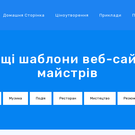
Домашня Сторінка
Ціноутворення
Приклади
П
щі шаблони веб-сай
майстрів
Музика
Подія
Ресторан
Мистецтво
Резюм