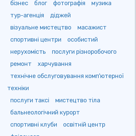
бізнес
блог
фотографія
музика
тур-агенція
діджей
візуальне мистецтво
масажист
спортивні центри
особистий
нерухомість
послуги різноробочого
ремонт
харчування
технічне обслуговування комп'ютерної
техніки
послуги таксі
мистецтво тіла
бальнеологічний курорт
спортивні клуби
освітній центр