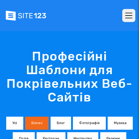
Професійні
Шаблони для
Покрівельних Веб-
Сайтів
Усі
Бізнес
Блог
Фотографія
Музика
Подія
Ресторан
Мистецтво
Резюме