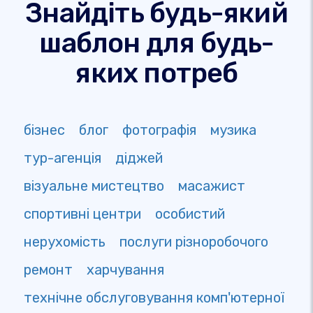
Знайдіть будь-який
шаблон для будь-
яких потреб
бізнес
блог
фотографія
музика
тур-агенція
діджей
візуальне мистецтво
масажист
спортивні центри
особистий
нерухомість
послуги різноробочого
ремонт
харчування
технічне обслуговування комп'ютерної