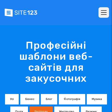
Професійні
шаблони веб-
сайтів для
закусочних
Усі
Бізнес
Блог
Фотографія
Музика
Подія
Ресторан
Мистецтво
Резюме