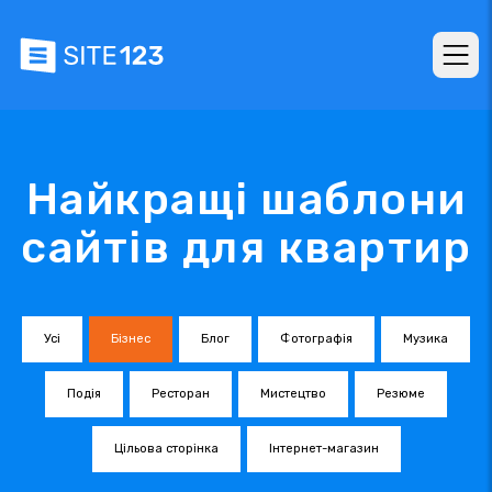
Найкращі шаблони
сайтів для квартир
Усі
Бізнес
Блог
Фотографія
Музика
Подія
Ресторан
Мистецтво
Резюме
Цільова сторінка
Інтернет-магазин