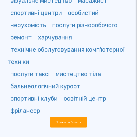
візуальне мистецтво
масажист
спортивні центри
особистий
нерухомість
послуги різноробочого
ремонт
харчування
технічне обслуговування комп'ютерної
техніки
послуги таксі
мистецтво тіла
бальнеологічний курорт
спортивні клуби
освітній центр
фрілансер
Показати більше