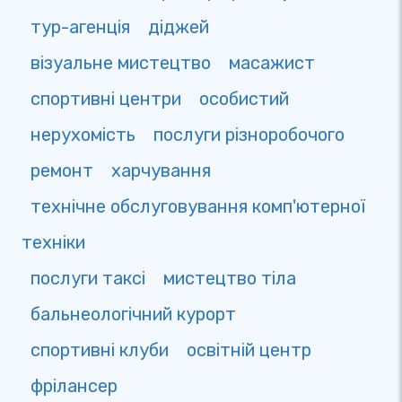
тур-агенція
діджей
візуальне мистецтво
масажист
спортивні центри
особистий
нерухомість
послуги різноробочого
ремонт
харчування
технічне обслуговування комп'ютерної
техніки
послуги таксі
мистецтво тіла
бальнеологічний курорт
спортивні клуби
освітній центр
фрілансер