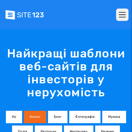
Найкращі шаблони
веб-сайтів для
інвесторів у
нерухомість
Усі
Бізнес
Блог
Фотографія
Музика
Подія
Ресторан
Мистецтво
Резюме