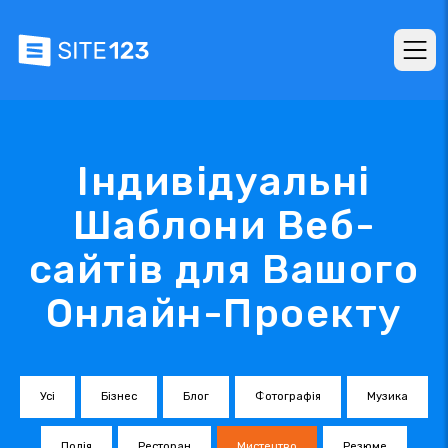
Індивідуальні
Шаблони Веб-
сайтів для Вашого
Онлайн-Проекту
Усі
Бізнес
Блог
Фотографія
Музика
Подія
Ресторан
Мистецтво
Резюме