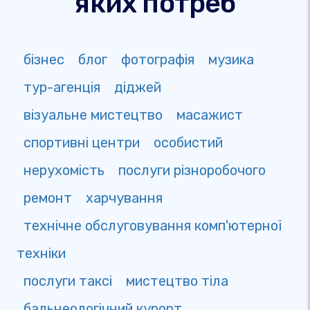
яких потреб
бізнес
блог
фотографія
музика
тур-агенція
діджей
візуальне мистецтво
масажист
спортивні центри
особистий
нерухомість
послуги різноробочого
ремонт
харчування
технічне обслуговування комп'ютерної
техніки
послуги таксі
мистецтво тіла
бальнеологічний курорт