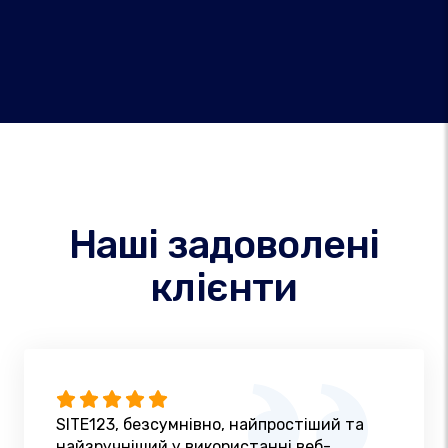
Наші задоволені
клієнти
SITE123, безсумнівно, найпростіший та
найзручніший у використанні веб-