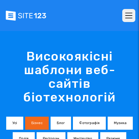
Високоякісні
шаблони веб-
сайтів
біотехнологій
Усі
Бізнес
Блог
Фотографія
Музика
Подія
Ресторан
Мистецтво
Резюме