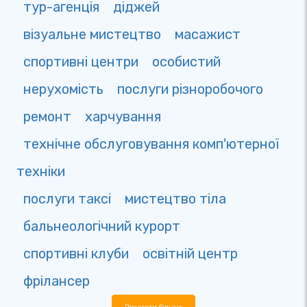
тур-агенція
діджей
візуальне мистецтво
масажист
спортивні центри
особистий
нерухомість
послуги різноробочого
ремонт
харчування
технічне обслуговування комп'ютерної
техніки
послуги таксі
мистецтво тіла
бальнеологічний курорт
спортивні клуби
освітній центр
фрілансер
Показати більше