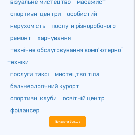
візуальне мистецтво
масажист
спортивні центри
особистий
нерухомість
послуги різноробочого
ремонт
харчування
технічне обслуговування комп'ютерної
техніки
послуги таксі
мистецтво тіла
бальнеологічний курорт
спортивні клуби
освітній центр
фрілансер
Показати більше