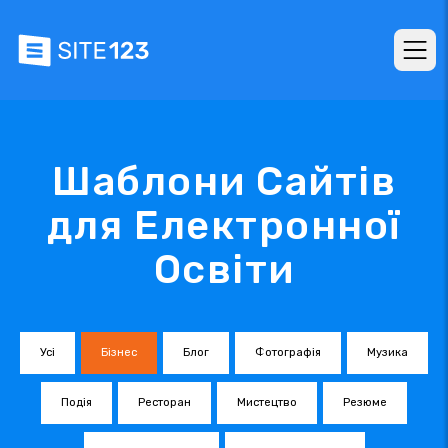
Шаблони Сайтів
для Електронної
Освіти
Усі
Бізнес
Блог
Фотографія
Музика
Подія
Ресторан
Мистецтво
Резюме