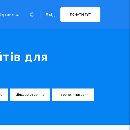
|
ідтримка
Вхід
ПОЧАТИ ТУТ
тів для
е
Цільова сторінка
Інтернет-магазин