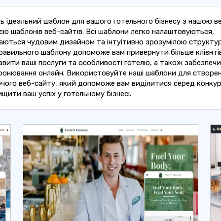
ь ідеальний шаблон для вашого готельного бізнесу з нашою 
єю шаблонів веб-сайтів. Всі шаблони легко налаштовуються,
чаються чудовим дизайном та інтуітивно зрозумілою структу
равильного шаблону допоможе вам привернути більше клієнті
вити ваші послуги та особливості готелю, а також забезпеч
бронювання онлайн. Використовуйте наші шаблони для створе
чого веб-сайту, який допоможе вам виділитися серед конкур
ищити ваш успіх у готельному бізнесі.