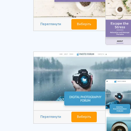
Переглянути
Виберіть
Переглянути
Виберіть