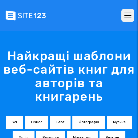
Найкращі шаблони
веб-сайтів книг для
авторів та
книгарень
Усі
Бізнес
Блог
Фотографія
Музика
Подія
Ресторан
Мистецтво
Резюме