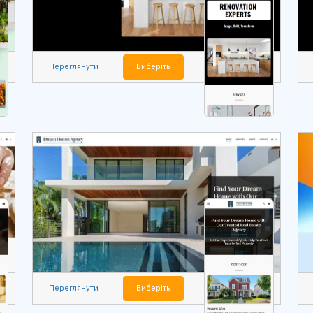
Переглянути
Виберіть
Переглянути
Виберіть