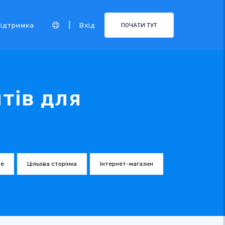
|
ідтримка
Вхід
ПОЧАТИ ТУТ
тів для
е
Цільова сторінка
Інтернет-магазин