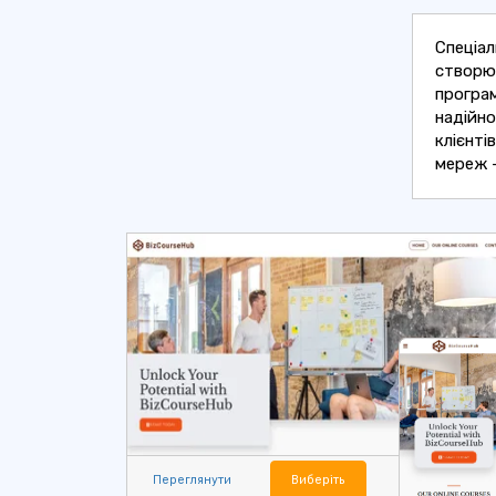
Спеціал
створюв
програм
надійно
клієнті
мереж -
Переглянути
Виберіть