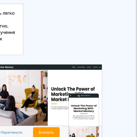
ь легко
тно,
лучення
х
Переглянути
Виберіть