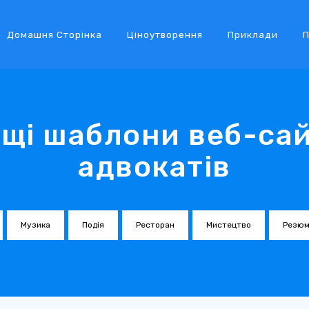
Домашня Сторінка
Ціноутворення
Приклади
П
щі шаблони веб-сай
адвокатів
Музика
Подія
Ресторан
Мистецтво
Резюм