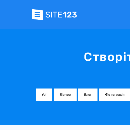
Створі
Усі
Бізнес
Блог
Фотографія