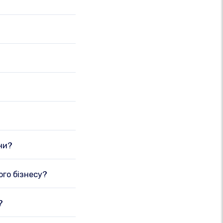
ни?
ого бізнесу?
?