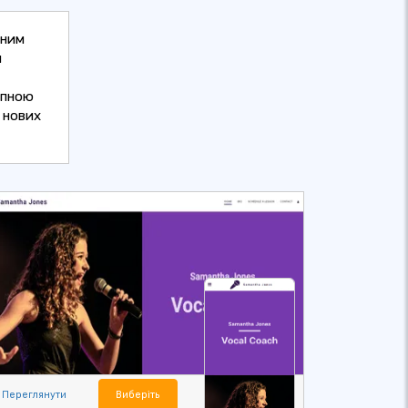
чним
м
упною
 нових
Переглянути
Виберіть