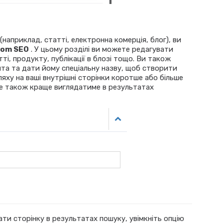
 (наприклад, статті, електронна комерція, блог), ви
tom SEO
. У цьому розділі ви можете редагувати
ті, продукту, публікації в блозі тощо. Ви також
а та дати йому спеціальну назву, щоб створити
яху на ваші внутрішні сторінки коротше або більше
Це також краще виглядатиме в результатах
и сторінку в результатах пошуку, увімкніть опцію