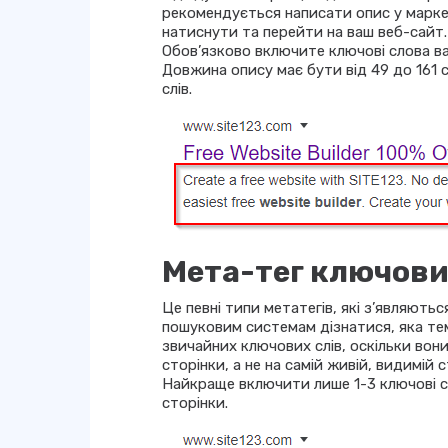
рекомендується написати опис у марке
натиснути та перейти на ваш веб-сайт.
Обов’язково включите ключові слова ваш
Довжина опису має бути від 49 до 161 с
слів.
Мета-тег ключови
Це певні типи метатегів, які з’являют
пошуковим системам дізнатися, яка тем
звичайних ключових слів, оскільки вон
сторінки, а не на самій живій, видимій с
Найкраще включити лише 1-3 ключові сл
сторінки.