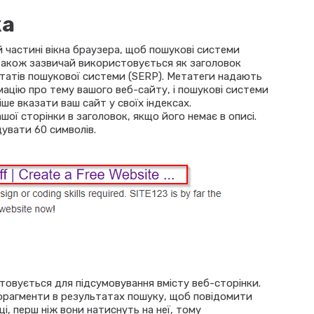
ка
й частині вікна браузера, щоб пошукові системи
н також зазвичай використовується як заголовок
ьтатів пошукової системи (SERP). Метатеги надають
цію про тему вашого веб-сайту, і пошукові системи
е вказати ваш сайт у своїх індексах.
ої сторінки в заголовок, якщо його немає в описі.
увати 60 символів.
товується для підсумовування вмісту веб-сторінки.
фрагменти в результатах пошуку, щоб повідомити
ці, перш ніж вони натиснуть на неї, тому