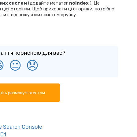
вих систем
(додайте метатег
noindex
). Це
 цієї сторінки. Щоб приховати ці сторінки, потрібно
ти її від пошукових систем вручну.
таття корисною для вас?

😐
😞
іть розмову з агентом
e Search Console
301