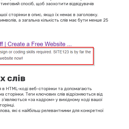
тинговий спосіб, щоб заохотити відвідувачів
ої сторінки в опис, якщо їх немає в заголовку.
имволів, а загальна кількість слів має бути менше 25
х слів
ься в HTML-коді веб-сторінки та допомагають
а сторінки. Теги ключових слів відрізняються від
и з’являються «за кадром» у вихідному коді вашої
торінці.
ова, які є найбільш релевантними для конкретної