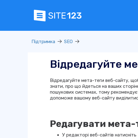
Підтримка
SEO
Відредагуйте ме
Відредагуйте мета-теги веб-сайту, щ
знати, про що йдеться на ваших сторін
пошукових системах, тому рекомендуєт
допоможе вашому веб-сайту виділитися
Редагувати мета-
У редакторі веб-сайтів натисніть