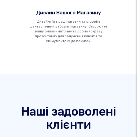
Дизайн Вашого Магазину
Дизайнуйте ваш магазин та створіть
фантастичний вебсайт магазину. Створюйте
вашу онлайн-вітрину та робіть яскраву
презентацію для залучення клієнтів та
стимулюйте їх до покупок.
Наші задоволені
клієнти