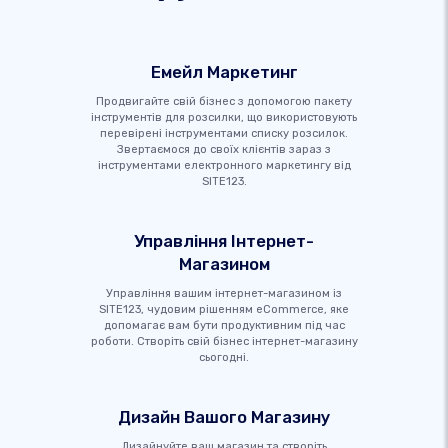
Емейл Маркетинг
Продвигайте свій бізнес з допомогою пакету
інструментів для розсилки, що використовують
перевірені інструментами списку розсилок.
Звертаємося до своїх клієнтів зараз з
інструментами електронного маркетингу від
SITE123.
Управління Інтернет-
Магазином
Управління вашим інтернет-магазином із
SITE123, чудовим рішенням eCommerce, яке
допомагає вам бути продуктивним під час
роботи. Створіть свій бізнес інтернет-магазину
сьогодні.
Дизайн Вашого Магазину
Дизайнуйте ваш магазин та створіть