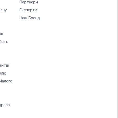
Партнери
мену
Експерти
Наш Бренд
ів
Фото
айтів
ліо
Малого
дреса