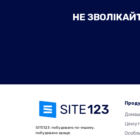
НЕ ЗВОЛІКАЙТ
Прод
Домаш
Ціноу
SITE123: побудовано по-іншому,
Особл
побудовано краще.