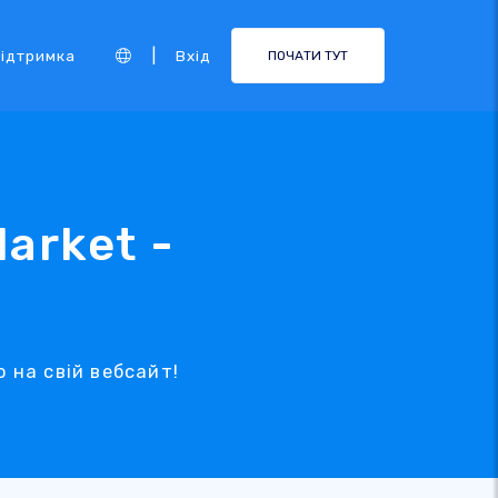
|
ідтримка
Вхід
ПОЧАТИ ТУТ
arket -
 на свій вебсайт!