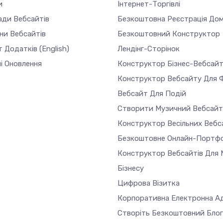
и
Інтернет-Торгівлі
ади Вебсайтів
Безкоштовна Реєстрація До
ни Вебсайтів
Безкоштовний Конструктор
т Додатків
(English)
Лендінг-Сторінок
і Оновлення
Конструктор Бізнес-Вебсайт
Конструктор Вебсайту Для 
Вебсайт Для Подій
Створити Музичний Вебсайт
Конструктор Весільних Вебс
Безкоштовне Онлайн-Портфо
Конструктор Вебсайтів Для 
Бізнесу
Цифрова Візитка
Корпоративна Електронна А
Створіть Безкоштовний Блог