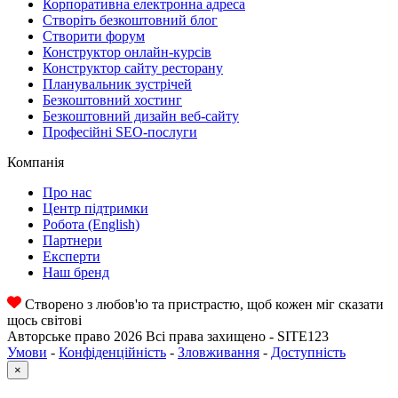
Корпоративна електронна адреса
Створіть безкоштовний блог
Створити форум
Конструктор онлайн-курсів
Конструктор сайту ресторану
Планувальник зустрічей
Безкоштовний хостинг
Безкоштовний дизайн веб-сайту
Професійні SEO-послуги
Компанія
Про нас
Центр підтримки
Робота
(English)
Партнери
Експерти
Наш бренд
Створено з любов'ю та пристрастю, щоб кожен міг сказати
щось світові
Авторське право 2026 Всі права захищено - SITE123
Умови
-
Конфіденційність
-
Зловживання
-
Доступність
×