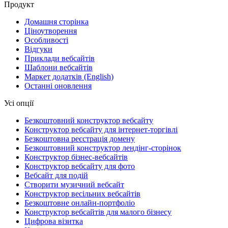
Продукт
Домашня сторінка
Ціноутворення
Особливості
Відгуки
Приклади вебсайтів
Шаблони вебсайтів
Маркет додатків
(English)
Останні оновлення
Усі опції
Безкоштовний конструктор вебсайту
Конструктор вебсайту для інтернет-торгівлі
Безкоштовна реєстрація домену
Безкоштовний конструктор лендінг-сторінок
Конструктор бізнес-вебсайтів
Конструктор вебсайту для фото
Вебсайт для подій
Створити музичний вебсайт
Конструктор весільних вебсайтів
Безкоштовне онлайн-портфоліо
Конструктор вебсайтів для малого бізнесу
Цифрова візитка