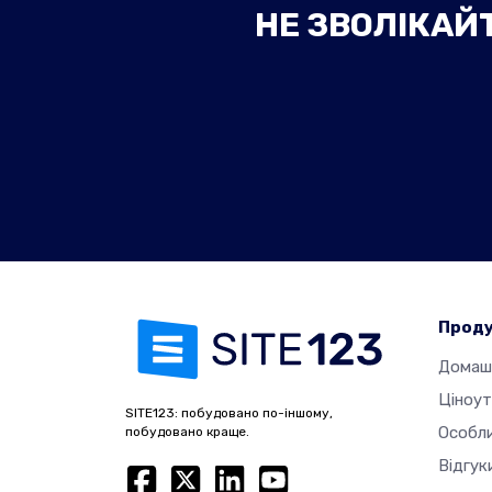
НЕ ЗВОЛІКАЙТ
Прод
Домаш
Ціноу
SITE123: побудовано по-іншому,
Особл
побудовано краще.
Відгук