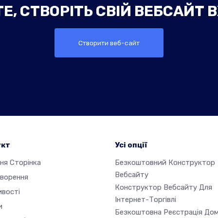
Е, СТВОРІТЬ СВІЙ ВЕБСАЙТ 
Створити веб-сайт
укт
Усі опції
ня Сторінка
Безкоштовний Конструктор
Вебсайту
творення
Конструктор Вебсайту Для
ивості
Інтернет-Торгівлі
и
Безкоштовна Реєстрація До