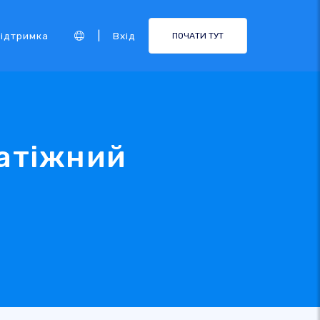
|
ідтримка
Вхід
ПОЧАТИ ТУТ
латіжний