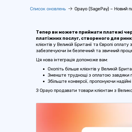
Список оновлень
Opayo (SagePay) – Новий 
Тепер ви можете приймати платежі чер
платіжних послуг, створеного для ринкі
клієнтів у Великій Британії та Європі оплату
забезпечуючи їм безпечний та звичний проц
Ця нова інтеграція допоможе вам:
Охопіть більше клієнтів у Великій Британі
Зменште труднощі з оплатою завдяки п
Збільште конверсії, пропонуючи надійні
З Opayo продавати товари клієнтам з Велико