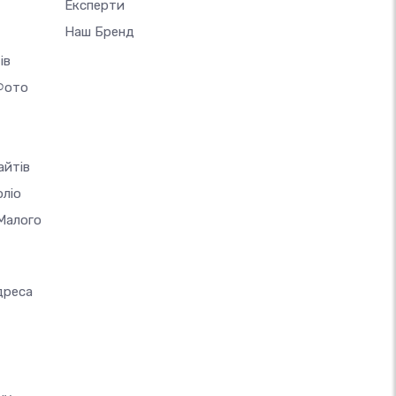
Експерти
Наш Бренд
ів
Фото
айтів
ліо
Малого
дреса