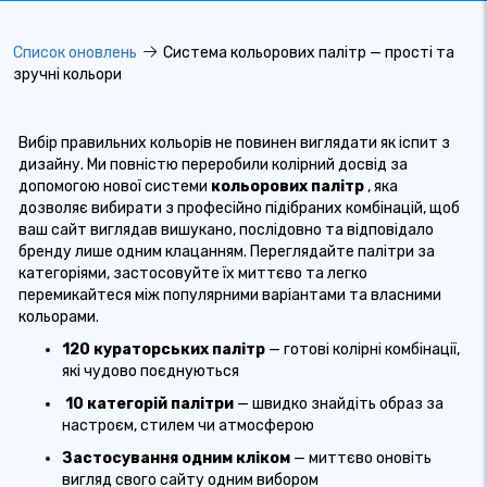
Список оновлень
Система кольорових палітр — прості та
зручні кольори
Вибір правильних кольорів не повинен виглядати як іспит з
дизайну. Ми повністю переробили колірний досвід за
допомогою нової
системи
кольорових палітр
, яка
дозволяє вибирати з професійно підібраних комбінацій, щоб
ваш сайт виглядав вишукано, послідовно та відповідало
бренду лише одним клацанням. Переглядайте палітри за
категоріями, застосовуйте їх миттєво та легко
перемикайтеся між популярними варіантами та власними
кольорами.
120 кураторських палітр
— готові колірні комбінації,
які чудово поєднуються
10 категорій палітри
— швидко знайдіть образ за
настроєм, стилем чи атмосферою
Застосування одним кліком
— миттєво оновіть
вигляд свого сайту одним вибором